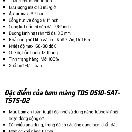
Thân inox, màng teflon
Lưu lượng max: 10 m3/giờ
Áp lực max: 8.3 bar
Cổng hút và ống xả: 1″ inch
Cổng kết nối khí nén dài: 3/8″ inch
Đường kính hạt rắn tối đa: 3.0 mm
Khả năng hút khô và ướt: Khô 3.7m, Ướt 6m
Nhiệt độ max: 60-80 độ C
Chế độ bảo hành: 12 tháng
Tình trạng hàng: Mới 100%
Xuất xứ: Đài Loan
Đặc điểm của bơm màng TDS DS10-SAT-
TSTS-02
Máy bơm an toàn tuyệt đối nhờ sử dụng năng lượng khí nén
hoạt động động cơ
Có nhiều ứng dụng, trong đó có các ứng dụng bơm chất đặc
Bơm có khả năng tự mồi