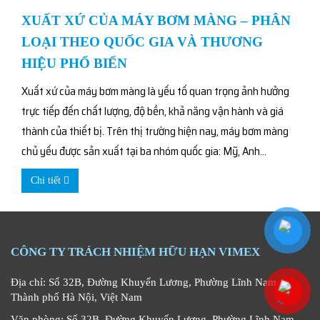
XUẤT XỨ CỦA MÁY BƠM MÀNG – PHÂN
LOẠI THEO QUỐC GIA VÀ THƯƠNG
HIỆU PHỔ BIẾN
Xuất xứ của máy bơm màng là yếu tố quan trọng ảnh hưởng
trực tiếp đến chất lượng, độ bền, khả năng vận hành và giá
thành của thiết bị. Trên thị trường hiện nay, máy bơm màng
chủ yếu được sản xuất tại ba nhóm quốc gia: Mỹ, Anh...
Chi tiết
CÔNG TY TRÁCH NHIỆM HỮU HẠN VIMEX
Địa chỉ: Số 32B, Đường Khuyến Lương, Phường Lĩnh Nam,
Thành phố Hà Nội, Việt Nam
Văn phòng: Số 32B, Đường Khuyến Lương, Phường Lĩnh Nam,