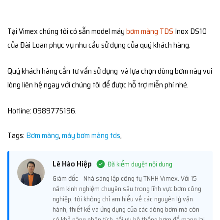
Tại Vimex chúng tôi có sẵn model máy
bơm màng TDS
Inox DS10
của Đài Loan phục vụ nhu cầu sử dụng của quý khách hàng.
Quý khách hàng cần tư vấn sử dụng và lựa chọn dòng bơm này vui
lòng liên hệ ngay với chúng tôi để được hỗ trợ miễn phí nhé.
Hotline: 0989775196.
Tags:
Bơm màng
,
máy bơm màng tds
,
Lê Hào Hiệp
Đã kiểm duyệt nội dung
Giám đốc - Nhà sáng lập công ty TNHH Vimex. Với 15
năm kinh nghiệm chuyên sâu trong lĩnh vực bơm công
nghiệp, tôi không chỉ am hiểu về các nguyên lý vận
hành, thiết kế và ứng dụng của các dòng bơm mà còn
có khả năng phân tích, tối ưu hệ thống bơm để mang lại