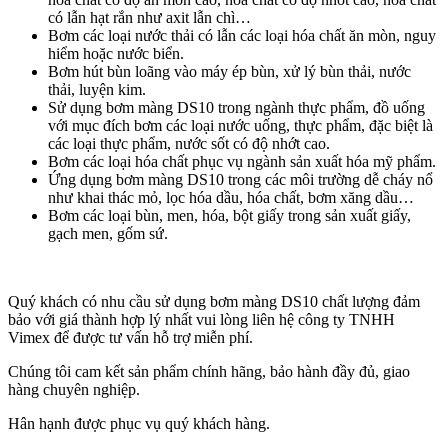
có lẫn hạt rắn như axit lẫn chì…
Bơm các loại nước thải có lẫn các loại hóa chất ăn mòn, nguy
hiểm hoặc nước biển.
Bơm hút bùn loãng vào máy ép bùn, xử lý bùn thải, nước
thải, luyện kim.
Sử dụng bơm màng DS10 trong ngành thực phẩm, đồ uống
với mục đích bơm các loại nước uống, thực phẩm, đặc biệt là
các loại thực phẩm, nước sốt có độ nhớt cao.
Bơm các loại hóa chất phục vụ ngành sản xuất hóa mỹ phẩm.
Ứng dụng bơm màng DS10 trong các môi trường dễ cháy nổ
như khai thác mỏ, lọc hóa dầu, hóa chất, bơm xăng dầu…
Bơm các loại bùn, men, hóa, bột giấy trong sản xuất giấy,
gạch men, gốm sứ.
Quý khách có nhu cầu sử dụng bơm màng DS10 chất lượng đảm
bảo với giá thành hợp lý nhất vui lòng liên hệ công ty TNHH
Vimex để được tư vấn hỗ trợ miễn phí.
Chúng tôi cam kết sản phẩm chính hãng, bảo hành đầy đủ, giao
hàng chuyên nghiệp.
Hân hạnh được phục vụ quý khách hàng.