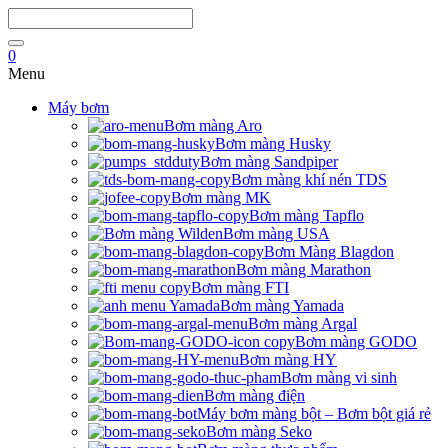
0
Menu
Máy bơm
Bơm màng Aro
Bơm màng Husky
Bơm màng Sandpiper
Bơm màng khí nén TDS
Bơm màng MK
Bơm màng Tapflo
Bơm màng USA
Bơm Màng Blagdon
Bơm màng Marathon
Bơm màng FTI
Bơm màng Yamada
Bơm màng Argal
Bơm màng GODO
Bơm màng HY
Bơm màng vi sinh
Bơm màng điện
Máy bơm màng bột – Bơm bột giá rẻ
Bơm màng Seko