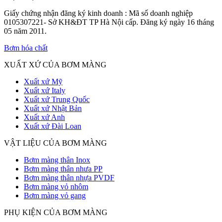
Giấy chứng nhận đăng ký kinh doanh : Mã số doanh nghiệp
0105307221- Sở KH&ĐT TP Hà Nội cấp. Đăng ký ngày 16 tháng
05 năm 2011.
Bơm hóa chất
XUẤT XỨ CỦA BƠM MÀNG
Xuất xứ Mỹ
Xuất xứ Italy
Xuất xứ Trung Quốc
Xuất xứ Nhật Bản
Xuất xứ Anh
Xuất xứ Đài Loan
VẬT LIỆU CỦA BƠM MÀNG
Bơm màng thân Inox
Bơm màng thân nhưa PP
Bơm màng thân nhựa PVDF
Bơm màng vỏ nhôm
Bơm màng vỏ gang
PHỤ KIỆN CỦA BƠM MÀNG