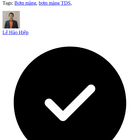
Tags:
Bơm màng
,
bơm màng TDS
,
Lê Hào Hiệp