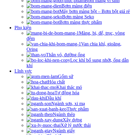
Bơm màng vi sinh
Bơm màng điện
Máy bơm màng bột – Bơm bột giá rẻ
Bơm màng Seko
Bơm màng thực phẩm
Phụ kiện
Màng, bi, đế, trục, vòng
đệm
Van chia khí, gioăng,
Oring
Thân vỏ, đường ống
Lọc khí bổ sung nhớt, ống dẫn
khí
Lĩnh vực
Gốm sứ
Hóa chất
Khai thác mỏ
Tự động hóa
Dầu khí
Ngành sơn, xi mạ
Thực phẩm
Ngành thép
Xây dựng
Xử lý nước thải
Ngành giấy