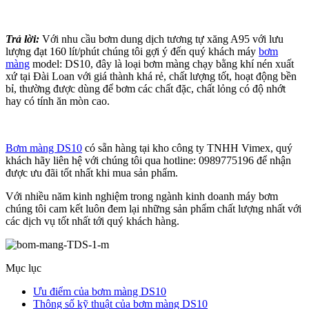
Trả lời:
Với nhu cầu bơm dung dịch tương tự xăng A95 với lưu
lượng đạt 160 lít/phút chúng tôi gợi ý đến quý khách máy
bơm
màng
model: DS10, đây là loại bơm màng chạy bằng khí nén xuất
xứ tại Đài Loan với giá thành khá rẻ, chất lượng tốt, hoạt động bền
bỉ, thường được dùng để bơm các chất đặc, chất lỏng có độ nhớt
hay có tính ăn mòn cao.
Bơm màng DS10
có sẵn hàng tại kho công ty TNHH Vimex, quý
khách hãy liên hệ với chúng tôi qua hotline: 0989775196 để nhận
được ưu đãi tốt nhất khi mua sản phẩm.
Với nhiều năm kinh nghiệm trong ngành kinh doanh máy bơm
chúng tôi cam kết luôn đem lại những sản phẩm chất lượng nhất với
các dịch vụ tốt nhất tới quý khách hàng.
Mục lục
Ưu điểm của bơm màng DS10
Thông số kỹ thuật của bơm màng DS10