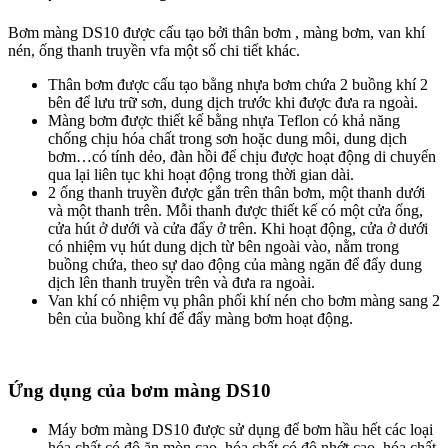
Bơm màng DS10 được cấu tạo bởi thân bơm , màng bơm, van khí
nén, ống thanh truyền vfa một số chi tiết khác.
Thân bơm được cấu tạo bằng nhựa bơm chứa 2 buồng khí 2
bên để lưu trữ sơn, dung dịch trước khi được đưa ra ngoài.
Màng bơm được thiết kế bằng nhựa Teflon có khả năng
chống chịu hóa chất trong sơn hoặc dung môi, dung dịch
bơm…có tính dẻo, đàn hồi để chịu được hoạt động di chuyển
qua lại liên tục khi hoạt động trong thời gian dài.
2 ống thanh truyền được gắn trên thân bơm, một thanh dưới
và một thanh trên. Mỗi thanh được thiết kế có một cửa ống,
cửa hút ở dưới và cửa đẩy ở trên. Khi hoạt động, cửa ở dưới
có nhiệm vụ hút dung dịch từ bên ngoài vào, nằm trong
buồng chứa, theo sự dao động của màng ngăn để đẩy dung
dịch lên thanh truyền trên và đưa ra ngoài.
Van khí có nhiệm vụ phân phối khí nén cho bơm màng sang 2
bên của buồng khí để đẩy màng bơm hoạt động.
Ứng dụng của bơm màng DS10
Máy bơm màng DS10 được sử dụng để bơm hầu hết các loại
hóa chất có độ ăn mòn cao, hóa chất có độ nhớt cao, hóa chất