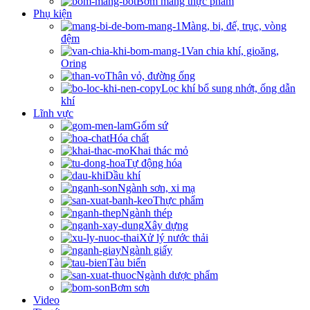
Bơm màng thực phẩm
Phụ kiện
Màng, bi, đế, trục, vòng
đệm
Van chia khí, gioăng,
Oring
Thân vỏ, đường ống
Lọc khí bổ sung nhớt, ống dẫn
khí
Lĩnh vực
Gốm sứ
Hóa chất
Khai thác mỏ
Tự động hóa
Dầu khí
Ngành sơn, xi mạ
Thực phẩm
Ngành thép
Xây dựng
Xử lý nước thải
Ngành giấy
Tàu biển
Ngành dược phẩm
Bơm sơn
Video