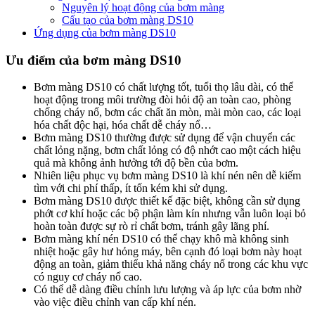
Nguyên lý hoạt động của bơm màng
Cấu tạo của bơm màng DS10
Ứng dụng của bơm màng DS10
Ưu điểm của bơm màng DS10
Bơm màng DS10 có chất lượng tốt, tuổi thọ lâu dài, có thể
hoạt động trong môi trường đòi hỏi độ an toàn cao, phòng
chống cháy nổ, bơm các chất ăn mòn, mài mòn cao, các loại
hóa chất độc hại, hóa chất dễ cháy nổ…
Bơm màng DS10 thường được sử dụng để vận chuyển các
chất lỏng nặng, bơm chất lỏng có độ nhớt cao một cách hiệu
quả mà không ảnh hưởng tới độ bền của bơm.
Nhiên liệu phục vụ bơm màng DS10 là khí nén nên dễ kiếm
tìm với chi phí thấp, ít tốn kém khi sử dụng.
Bơm màng DS10 được thiết kế đặc biệt, không cần sử dụng
phớt cơ khí hoặc các bộ phận làm kín nhưng vẫn luôn loại bỏ
hoàn toàn được sự rò rỉ chất bơm, tránh gây lãng phí.
Bơm màng khí nén DS10 có thể chạy khô mà không sinh
nhiệt hoặc gây hư hỏng máy, bên cạnh đó loại bơm này hoạt
động an toàn, giảm thiểu khả năng cháy nổ trong các khu vực
có nguy cơ cháy nổ cao.
Có thể dễ dàng điều chỉnh lưu lượng và áp lực của bơm nhờ
vào việc điều chỉnh van cấp khí nén.