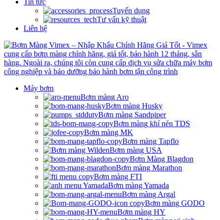
Tin tức
Tuyển dụng
Tư vấn kỹ thuật
Liên hệ
Máy bơm
Bơm màng Aro
Bơm màng Husky
Bơm màng Sandpiper
Bơm màng khí nén TDS
Bơm màng MK
Bơm màng Tapflo
Bơm màng USA
Bơm Màng Blagdon
Bơm màng Marathon
Bơm màng FTI
Bơm màng Yamada
Bơm màng Argal
Bơm màng GODO
Bơm màng HY