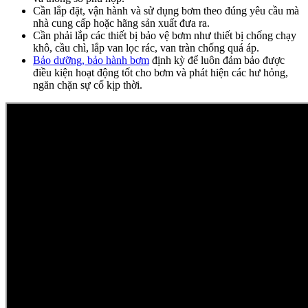
Cần lắp đặt, vận hành và sử dụng bơm theo đúng yêu cầu mà
nhà cung cấp hoặc hãng sản xuất đưa ra.
Cần phải lắp các thiết bị bảo vệ bơm như thiết bị chống chạy
khô, cầu chì, lắp van lọc rác, van tràn chống quá áp.
Bảo dưỡng, bảo hành bơm
định kỳ để luôn đảm bảo được
điều kiện hoạt động tốt cho bơm và phát hiện các hư hỏng,
ngăn chặn sự cố kịp thời.