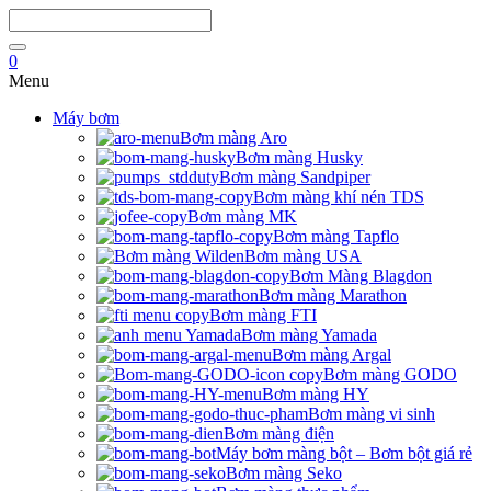
0
Menu
Máy bơm
Bơm màng Aro
Bơm màng Husky
Bơm màng Sandpiper
Bơm màng khí nén TDS
Bơm màng MK
Bơm màng Tapflo
Bơm màng USA
Bơm Màng Blagdon
Bơm màng Marathon
Bơm màng FTI
Bơm màng Yamada
Bơm màng Argal
Bơm màng GODO
Bơm màng HY
Bơm màng vi sinh
Bơm màng điện
Máy bơm màng bột – Bơm bột giá rẻ
Bơm màng Seko