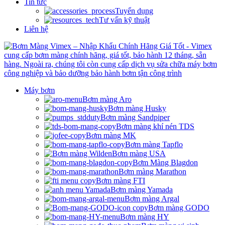
Tin tức
Tuyển dụng
Tư vấn kỹ thuật
Liên hệ
Máy bơm
Bơm màng Aro
Bơm màng Husky
Bơm màng Sandpiper
Bơm màng khí nén TDS
Bơm màng MK
Bơm màng Tapflo
Bơm màng USA
Bơm Màng Blagdon
Bơm màng Marathon
Bơm màng FTI
Bơm màng Yamada
Bơm màng Argal
Bơm màng GODO
Bơm màng HY