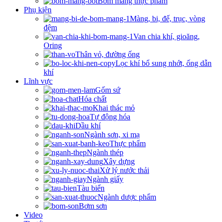
Bơm màng thực phẩm
Phụ kiện
Màng, bi, đế, trục, vòng
đệm
Van chia khí, gioăng,
Oring
Thân vỏ, đường ống
Lọc khí bổ sung nhớt, ống dẫn
khí
Lĩnh vực
Gốm sứ
Hóa chất
Khai thác mỏ
Tự động hóa
Dầu khí
Ngành sơn, xi mạ
Thực phẩm
Ngành thép
Xây dựng
Xử lý nước thải
Ngành giấy
Tàu biển
Ngành dược phẩm
Bơm sơn
Video