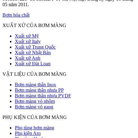
05 năm 2011.
Bơm hóa chất
XUẤT XỨ CỦA BƠM MÀNG
Xuất xứ Mỹ
Xuất xứ Italy
Xuất xứ Trung Quốc
Xuất xứ Nhật Bản
Xuất xứ Anh
Xuất xứ Đài Loan
VẬT LIỆU CỦA BƠM MÀNG
Bơm màng thân Inox
Bơm màng thân nhưa PP
Bơm màng thân nhựa PVDF
Bơm màng vỏ nhôm
Bơm màng vỏ gang
PHỤ KIỆN CỦA BƠM MÀNG
Phụ tùng bơm màng
Phụ kiện Aro