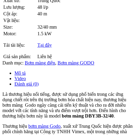
Xuất xứ:
Trung Quốc
Lưu lượng:
48 l/p
Cột áp:
40 m
Vật liệu:
Size:
32/40 mm
Motor:
1.5 kW
Tải tài liệu:
Tại đây
Giá sản phẩm:
Liên hệ
Danh mục:
Bơm màng điện
,
Bơm màng GODO
Mô tả
Video
Đánh giá (0)
Là thương hiệu nổi tiếng, được sử dụng phổ biến trong các ứng
dụng chiết rót trên thị trường bơm hóa chất hiện nay, thương hiệu
bơm màng Godo ngày càng cải tiến kỹ thuật và cho ra đời nhiều
model với các tính năng và ưu điểm vượt trội hơn. Điển hình cho
thương hiệu bơm này là model
bơm màng DBY3B-32/40
.
Thương hiệu
bơm màng Godo
, xuất xứ Trung Quốc hiện được phân
phối chính hãng tại Công ty TNHH Vimex, một trong những nhà