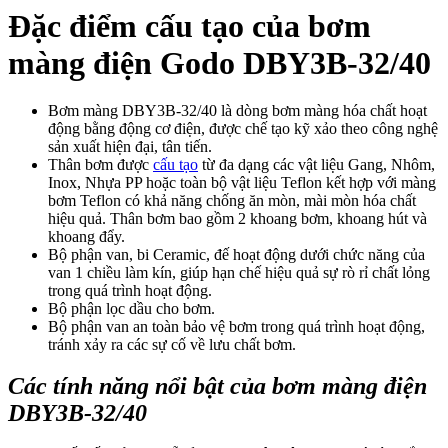
Đặc điểm cấu tạo của bơm
màng điện Godo DBY3B-32/40
Bơm màng DBY3B-32/40 là dòng bơm màng hóa chất hoạt
động bằng động cơ điện, được chế tạo kỹ xảo theo công nghệ
sản xuất hiện đại, tân tiến.
Thân bơm được
cấu tạo
từ đa dạng các vật liệu Gang, Nhôm,
Inox, Nhựa PP hoặc toàn bộ vật liệu Teflon kết hợp với màng
bơm Teflon có khả năng chống ăn mòn, mài mòn hóa chất
hiệu quả. Thân bơm bao gồm 2 khoang bơm, khoang hút và
khoang đẩy.
Bộ phận van, bi Ceramic, đế hoạt động dưới chức năng của
van 1 chiều làm kín, giúp hạn chế hiệu quả sự rò rỉ chất lỏng
trong quá trình hoạt động.
Bộ phận lọc dầu cho bơm.
Bộ phận van an toàn bảo vệ bơm trong quá trình hoạt động,
tránh xảy ra các sự cố về lưu chất bơm.
Các tính năng nổi bật của bơm màng điện
DBY3B-32/40