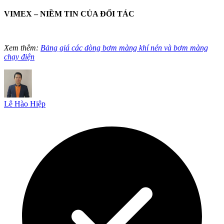
VIMEX – NIỀM TIN CỦA ĐỐI TÁC
Xem thêm:
Bảng giá các dòng bơm màng khí nén và bơm màng
chạy điện
Lê Hào Hiệp