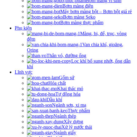
Bơm màng vi sinh
Bơm màng điện
Máy bơm màng bột – Bơm bột giá rẻ
Bơm màng Seko
Bơm màng thực phẩm
Phụ kiện
Màng, bi, đế, trục, vòng
đệm
Van chia khí, gioăng,
Oring
Thân vỏ, đường ống
Lọc khí bổ sung nhớt, ống dẫn
khí
Lĩnh vực
Gốm sứ
Hóa chất
Khai thác mỏ
Tự động hóa
Dầu khí
Ngành sơn, xi mạ
Thực phẩm
Ngành thép
Xây dựng
Xử lý nước thải
Ngành giấy