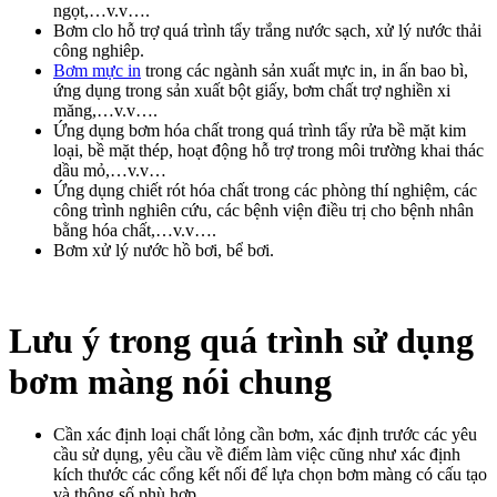
ngọt,…v.v….
Bơm clo hỗ trợ quá trình tẩy trắng nước sạch, xử lý nước thải
công nghiêp.
Bơm mực in
trong các ngành sản xuất mực in, in ấn bao bì,
ứng dụng trong sản xuất bột giấy, bơm chất trợ nghiền xi
măng,…v.v….
Ứng dụng bơm hóa chất trong quá trình tẩy rửa bề mặt kim
loại, bề mặt thép, hoạt động hỗ trợ trong môi trường khai thác
dầu mỏ,…v.v…
Ứng dụng chiết rót hóa chất trong các phòng thí nghiệm, các
công trình nghiên cứu, các bệnh viện điều trị cho bệnh nhân
bằng hóa chất,…v.v….
Bơm xử lý nước hồ bơi, bể bơi.
Lưu ý trong quá trình sử dụng
bơm màng nói chung
Cần xác định loại chất lỏng cần bơm, xác định trước các yêu
cầu sử dụng, yêu cầu về điểm làm việc cũng như xác định
kích thước các cổng kết nối để lựa chọn bơm màng có cấu tạo
và thông số phù hợp.