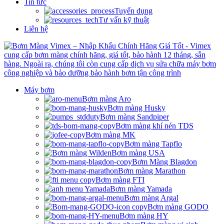
Tin tức
Tuyển dụng
Tư vấn kỹ thuật
Liên hệ
Máy bơm
Bơm màng Aro
Bơm màng Husky
Bơm màng Sandpiper
Bơm màng khí nén TDS
Bơm màng MK
Bơm màng Tapflo
Bơm màng USA
Bơm Màng Blagdon
Bơm màng Marathon
Bơm màng FTI
Bơm màng Yamada
Bơm màng Argal
Bơm màng GODO
Bơm màng HY