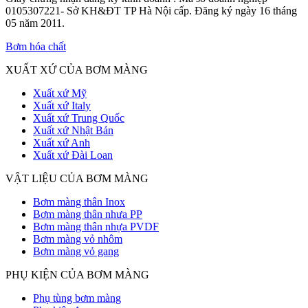
0105307221- Sở KH&ĐT TP Hà Nội cấp. Đăng ký ngày 16 tháng
05 năm 2011.
Bơm hóa chất
XUẤT XỨ CỦA BƠM MÀNG
Xuất xứ Mỹ
Xuất xứ Italy
Xuất xứ Trung Quốc
Xuất xứ Nhật Bản
Xuất xứ Anh
Xuất xứ Đài Loan
VẬT LIỆU CỦA BƠM MÀNG
Bơm màng thân Inox
Bơm màng thân nhưa PP
Bơm màng thân nhựa PVDF
Bơm màng vỏ nhôm
Bơm màng vỏ gang
PHỤ KIỆN CỦA BƠM MÀNG
Phụ tùng bơm màng