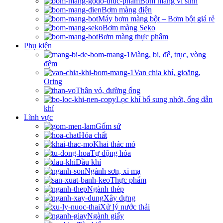
Bơm màng vi sinh
Bơm màng điện
Máy bơm màng bột – Bơm bột giá rẻ
Bơm màng Seko
Bơm màng thực phẩm
Phụ kiện
Màng, bi, đế, trục, vòng
đệm
Van chia khí, gioăng,
Oring
Thân vỏ, đường ống
Lọc khí bổ sung nhớt, ống dẫn
khí
Lĩnh vực
Gốm sứ
Hóa chất
Khai thác mỏ
Tự động hóa
Dầu khí
Ngành sơn, xi mạ
Thực phẩm
Ngành thép
Xây dựng
Xử lý nước thải
Ngành giấy