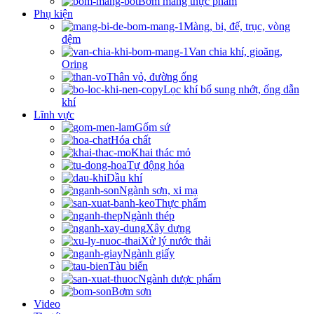
Bơm màng thực phẩm
Phụ kiện
Màng, bi, đế, trục, vòng
đệm
Van chia khí, gioăng,
Oring
Thân vỏ, đường ống
Lọc khí bổ sung nhớt, ống dẫn
khí
Lĩnh vực
Gốm sứ
Hóa chất
Khai thác mỏ
Tự động hóa
Dầu khí
Ngành sơn, xi mạ
Thực phẩm
Ngành thép
Xây dựng
Xử lý nước thải
Ngành giấy
Tàu biển
Ngành dược phẩm
Bơm sơn
Video