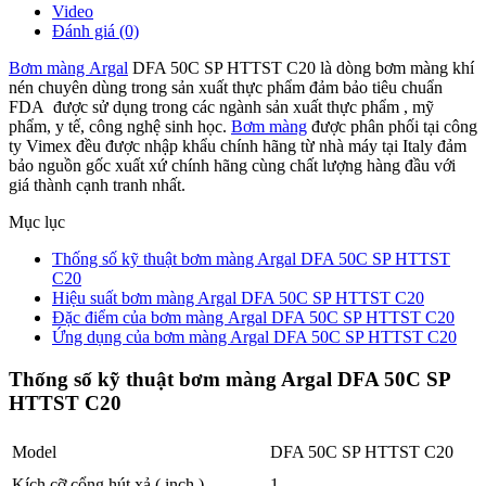
Video
Đánh giá (0)
Bơm màng Argal
DFA 50C SP HTTST C20 là dòng bơm màng khí
nén chuyên dùng trong sản xuất thực phẩm đảm bảo tiêu chuẩn
FDA được sử dụng trong các ngành sản xuất thực phẩm , mỹ
phẩm, y tế, công nghệ sinh học.
Bơm màng
được phân phối tại công
ty Vimex đều được nhập khẩu chính hãng từ nhà máy tại Italy đảm
bảo nguồn gốc xuất xứ chính hãng cùng chất lượng hàng đầu với
giá thành cạnh tranh nhất.
Mục lục
Thống số kỹ thuật bơm màng Argal DFA 50C SP HTTST
C20
Hiệu suất bơm màng Argal DFA 50C SP HTTST C20
Đặc điểm của bơm màng Argal DFA 50C SP HTTST C20
Ứng dụng của bơm màng Argal DFA 50C SP HTTST C20
Thống số kỹ thuật bơm màng Argal DFA 50C SP
HTTST C20
Model
DFA 50C SP HTTST C20
Kích cỡ cổng hút xả ( inch )
1