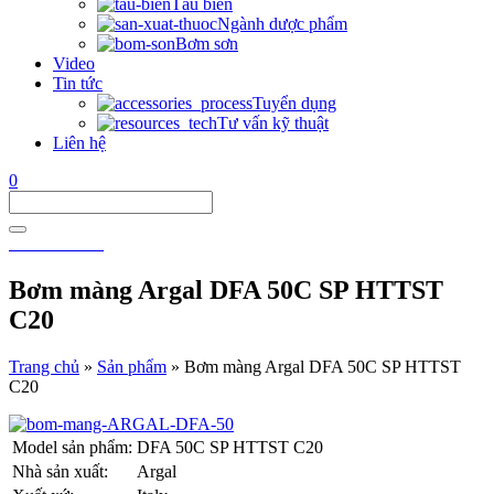
Tàu biển
Ngành dược phẩm
Bơm sơn
Video
Tin tức
Tuyển dụng
Tư vấn kỹ thuật
Liên hệ
0
0911 911 605
Bơm màng Argal DFA 50C SP HTTST
C20
Trang chủ
»
Sản phẩm
»
Bơm màng Argal DFA 50C SP HTTST
C20
Model sản phẩm:
DFA 50C SP HTTST C20
Nhà sản xuất:
Argal