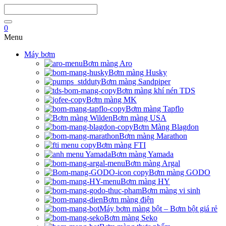
0
Menu
Máy bơm
Bơm màng Aro
Bơm màng Husky
Bơm màng Sandpiper
Bơm màng khí nén TDS
Bơm màng MK
Bơm màng Tapflo
Bơm màng USA
Bơm Màng Blagdon
Bơm màng Marathon
Bơm màng FTI
Bơm màng Yamada
Bơm màng Argal
Bơm màng GODO
Bơm màng HY
Bơm màng vi sinh
Bơm màng điện
Máy bơm màng bột – Bơm bột giá rẻ
Bơm màng Seko