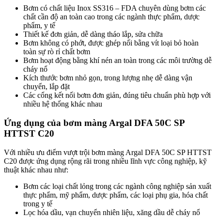
Bơm có chất liệu Inox SS316 – FDA chuyên dùng bơm các
chất cần độ an toàn cao trong các ngành thực phẩm, dược
phẩm, y tế
Thiết kế đơn giản, dễ dàng tháo lắp, sửa chữa
Bơm không có phớt, được ghép nối bằng vít loại bỏ hoàn
toàn sự rò rỉ chất bơm
Bơm hoạt động bằng khí nén an toàn trong các môi trường dễ
cháy nổ
Kích thước bơm nhỏ gọn, trong lượng nhẹ dễ dàng vận
chuyển, lắp đặt
Các cổng kết nối bơm đơn giản, đúng tiêu chuẩn phù hợp với
nhiều hệ thống khác nhau
Ứng dụng của bơm màng Argal DFA 50C SP
HTTST C20
Với nhiều ưu điểm vượt trội bơm màng Argal DFA 50C SP HTTST
C20 được ứng dụng rộng rãi trong nhiều lĩnh vực công nghiệp, kỹ
thuật khác nhau như:
Bơm các loại chất lỏng trong các ngành công nghiệp sản xuất
thực phẩm, mỹ phẩm, dược phẩm, các loại phụ gia, hóa chất
trong y tế
Lọc hóa dầu, vạn chuyển nhiên liệu, xăng dầu dễ cháy nổ