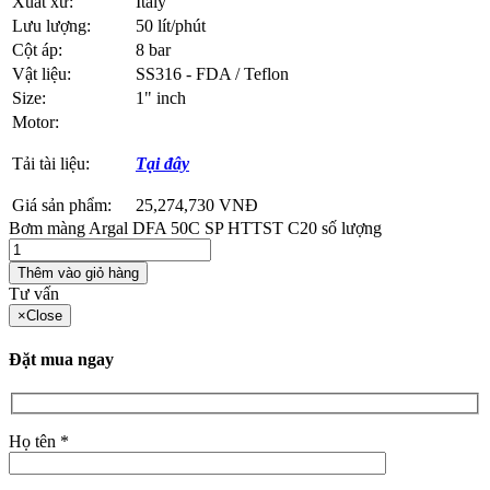
Xuất xứ:
Italy
Lưu lượng:
50 lít/phút
Cột áp:
8 bar
Vật liệu:
SS316 - FDA / Teflon
Size:
1" inch
Motor:
Tải tài liệu:
Tại đây
Giá sản phẩm:
25,274,730
VNĐ
Bơm màng Argal DFA 50C SP HTTST C20 số lượng
Thêm vào giỏ hàng
Tư vấn
×
Close
Đặt mua ngay
Họ tên *