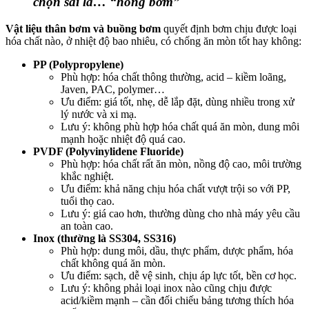
chọn sai là… “hỏng bơm”
Vật liệu thân bơm và buồng bơm
quyết định bơm chịu được loại
hóa chất nào, ở nhiệt độ bao nhiêu, có chống ăn mòn tốt hay không:
PP (Polypropylene)
Phù hợp: hóa chất thông thường, acid – kiềm loãng,
Javen, PAC, polymer…
Ưu điểm: giá tốt, nhẹ, dễ lắp đặt, dùng nhiều trong xử
lý nước và xi mạ.
Lưu ý: không phù hợp hóa chất quá ăn mòn, dung môi
mạnh hoặc nhiệt độ quá cao.
PVDF (Polyvinylidene Fluoride)
Phù hợp: hóa chất rất ăn mòn, nồng độ cao, môi trường
khắc nghiệt.
Ưu điểm: khả năng chịu hóa chất vượt trội so với PP,
tuổi thọ cao.
Lưu ý: giá cao hơn, thường dùng cho nhà máy yêu cầu
an toàn cao.
Inox (thường là SS304, SS316)
Phù hợp: dung môi, dầu, thực phẩm, dược phẩm, hóa
chất không quá ăn mòn.
Ưu điểm: sạch, dễ vệ sinh, chịu áp lực tốt, bền cơ học.
Lưu ý: không phải loại inox nào cũng chịu được
acid/kiềm mạnh – cần đối chiếu bảng tương thích hóa