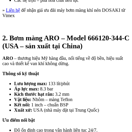
Các hệ trộn – pha hóa chất liên tục
»
Liên hệ
để nhận giá ưu đãi máy bơm màng khí nén DOSAKI từ
Vimex
2. Bơm màng ARO – Model 666120-344-C
(USA – sản xuất tại China)
ARO
– thương hiệu Mỹ hàng đầu, nổi tiếng về độ bền, hiệu suất
cao và thiết kế van khí không dừng.
Thông số kỹ thuật
Lưu lượng max:
133 lít/phút
Áp lực max:
8.3 bar
Kích thước hạt rắn:
3.2 mm
Vật liệu:
Nhôm – màng Teflon
Kết nối:
1 inch – chuẩn BSP
Xuất xứ:
USA (nhà máy đặt tại Trung Quốc)
Ưu điểm nổi bật
Độ ổn định cao trong vận hành liên tục 24/7.