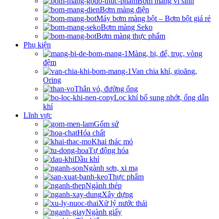
Bơm màng vi sinh
Bơm màng điện
Máy bơm màng bột – Bơm bột giá rẻ
Bơm màng Seko
Bơm màng thực phẩm
Phụ kiện
Màng, bi, đế, trục, vòng
đệm
Van chia khí, gioăng,
Oring
Thân vỏ, đường ống
Lọc khí bổ sung nhớt, ống dẫn
khí
Lĩnh vực
Gốm sứ
Hóa chất
Khai thác mỏ
Tự động hóa
Dầu khí
Ngành sơn, xi mạ
Thực phẩm
Ngành thép
Xây dựng
Xử lý nước thải
Ngành giấy