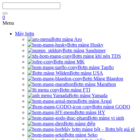
0
Menu
Máy bơm
Bơm màng Aro
Bơm màng Husky
Bơm màng Sandpiper
Bơm màng khí nén TDS
Bơm màng MK
Bơm màng Tapflo
Bơm màng USA
Bơm Màng Blagdon
Bơm màng Marathon
Bơm màng FTI
Bơm màng Yamada
Bơm màng Argal
Bơm màng GODO
Bơm màng HY
Bơm màng vi sinh
Bơm màng điện
Máy bơm màng bột – Bơm bột giá rẻ
Bơm màng Seko