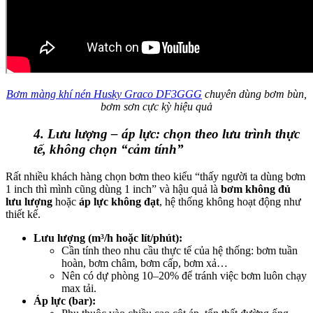
Bơm màng khí nén Husky Graco DF3GGG
chuyên dùng bơm bùn,
bơm sơn cực kỳ hiệu quả
4. Lưu lượng – áp lực: chọn theo lưu trình thực
tế, không chọn “cảm tính”
Rất nhiều khách hàng chọn bơm theo kiểu “thấy người ta dùng bơm
1 inch thì mình cũng dùng 1 inch” và hậu quả là
bơm không đủ
lưu lượng
hoặc
áp lực không đạt
, hệ thống không hoạt động như
thiết kế.
Lưu lượng (m³/h hoặc lít/phút):
Cần tính theo nhu cầu thực tế của hệ thống: bơm tuần
hoàn, bơm châm, bơm cấp, bơm xả…
Nên có dự phòng 10–20% để tránh việc bơm luôn chạy
max tải.
Áp lực (bar):