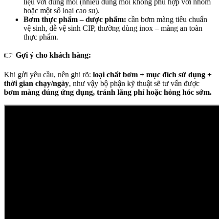
liệu với dung môi (nhiều dung môi không phù hợp với nhôm
hoặc một số loại cao su).
Bơm thực phẩm – dược phẩm:
cần bơm màng tiêu chuẩn
vệ sinh, dễ vệ sinh CIP, thường dùng inox – màng an toàn
thực phẩm.
👉
Gợi ý cho khách hàng:
Khi gửi yêu cầu, nên ghi rõ:
loại chất bơm + mục đích sử dụng +
thời gian chạy/ngày
, như vậy bộ phận kỹ thuật sẽ tư vấn được
bơm màng đúng ứng dụng, tránh lãng phí hoặc hỏng hóc sớm.