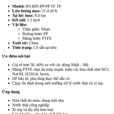
Model:
HY40N-PP PP TF TF
Lưu lượng max:
21,4 m³/h
Áp lực max:
8.4 bar
Kết nối:
1.5 inch
Vật liệu:
Thân giữa: Nhựa
Buồng bơm: PP
Màng bơm: PTFE
Xuất xứ:
China
Tình trạng:
Có sẵn tại kho
Ưu điểm nổi bật
Giá rẻ hơn 30–40% so với các dòng Nhật – Mỹ.
Màng PTFE chịu ăn mòn mạnh, bơm các hóa chất như HCl,
NaOH, H2SO4, Javen.
Dễ bảo trì, phụ tùng thay thế sẵn có.
Chạy ổn định trong môi trường xử lý nước thải và xi mạ.
Ứng dụng
Hóa chất ăn mòn, dung môi nhẹ
Nước thải công nghiệp
Xi mạ và tẩy rửa kim loại