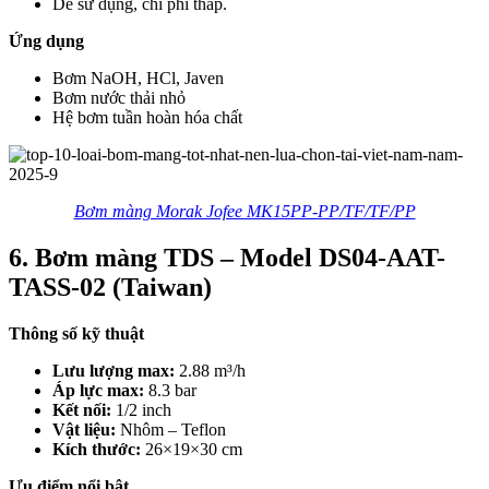
Dễ sử dụng, chi phí thấp.
Ứng dụng
Bơm NaOH, HCl, Javen
Bơm nước thải nhỏ
Hệ bơm tuần hoàn hóa chất
Bơm màng Morak Jofee MK15PP-PP/TF/TF/PP
6. Bơm màng TDS – Model DS04-AAT-
TASS-02 (Taiwan)
Thông số kỹ thuật
Lưu lượng max:
2.88 m³/h
Áp lực max:
8.3 bar
Kết nối:
1/2 inch
Vật liệu:
Nhôm – Teflon
Kích thước:
26×19×30 cm
Ưu điểm nổi bật