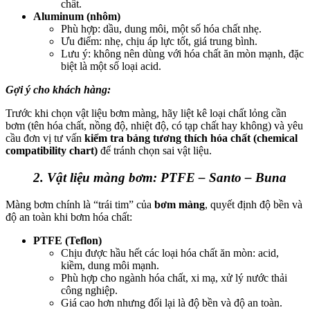
chất.
Aluminum (nhôm)
Phù hợp: dầu, dung môi, một số hóa chất nhẹ.
Ưu điểm: nhẹ, chịu áp lực tốt, giá trung bình.
Lưu ý: không nên dùng với hóa chất ăn mòn mạnh, đặc
biệt là một số loại acid.
Gợi ý cho khách hàng:
Trước khi chọn vật liệu bơm màng, hãy liệt kê loại chất lỏng cần
bơm (tên hóa chất, nồng độ, nhiệt độ, có tạp chất hay không) và yêu
cầu đơn vị tư vấn
kiểm tra bảng tương thích hóa chất (chemical
compatibility chart)
để tránh chọn sai vật liệu.
2. Vật liệu màng bơm: PTFE – Santo – Buna
Màng bơm chính là “trái tim” của
bơm màng
, quyết định độ bền và
độ an toàn khi bơm hóa chất:
PTFE (Teflon)
Chịu được hầu hết các loại hóa chất ăn mòn: acid,
kiềm, dung môi mạnh.
Phù hợp cho ngành hóa chất, xi mạ, xử lý nước thải
công nghiệp.
Giá cao hơn nhưng đổi lại là độ bền và độ an toàn.