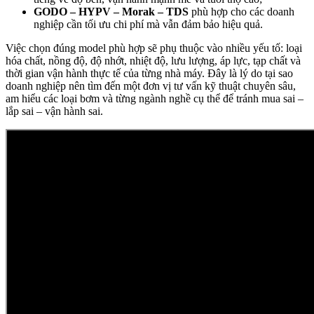
GODO – HYPV – Morak – TDS
phù hợp cho các doanh
nghiệp cần tối ưu chi phí mà vẫn đảm bảo hiệu quả.
Việc chọn đúng model phù hợp sẽ phụ thuộc vào nhiều yếu tố: loại
hóa chất, nồng độ, độ nhớt, nhiệt độ, lưu lượng, áp lực, tạp chất và
thời gian vận hành thực tế của từng nhà máy. Đây là lý do tại sao
doanh nghiệp nên tìm đến một đơn vị tư vấn kỹ thuật chuyên sâu,
am hiểu các loại bơm và từng ngành nghề cụ thể để tránh mua sai –
lắp sai – vận hành sai.