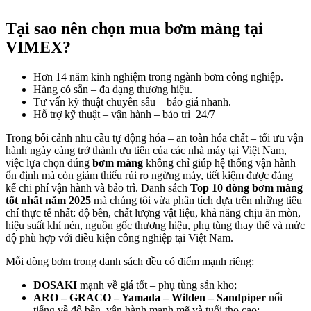
Tại sao nên chọn mua bơm màng tại
VIMEX?
Hơn 14 năm kinh nghiệm trong ngành bơm công nghiệp.
Hàng có sẵn – đa dạng thương hiệu.
Tư vấn kỹ thuật chuyên sâu – báo giá nhanh.
Hỗ trợ kỹ thuật – vận hành – bảo trì 24/7
Trong bối cảnh nhu cầu tự động hóa – an toàn hóa chất – tối ưu vận
hành ngày càng trở thành ưu tiên của các nhà máy tại Việt Nam,
việc lựa chọn đúng
bơm màng
không chỉ giúp hệ thống vận hành
ổn định mà còn giảm thiểu rủi ro ngừng máy, tiết kiệm được đáng
kể chi phí vận hành và bảo trì. Danh sách
Top 10 dòng bơm màng
tốt nhất năm 2025
mà chúng tôi vừa phân tích dựa trên những tiêu
chí thực tế nhất: độ bền, chất lượng vật liệu, khả năng chịu ăn mòn,
hiệu suất khí nén, nguồn gốc thương hiệu, phụ tùng thay thế và mức
độ phù hợp với điều kiện công nghiệp tại Việt Nam.
Mỗi dòng bơm trong danh sách đều có điểm mạnh riêng:
DOSAKI
mạnh về giá tốt – phụ tùng sẵn kho;
ARO – GRACO – Yamada – Wilden – Sandpiper
nổi
tiếng về độ bền, vận hành mạnh mẽ và tuổi thọ cao;