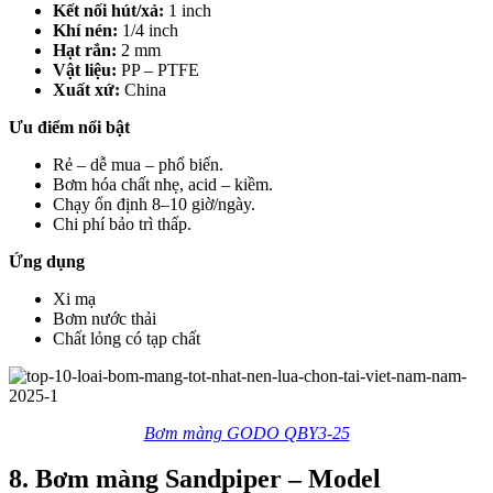
Kết nối hút/xả:
1 inch
Khí nén:
1/4 inch
Hạt rắn:
2 mm
Vật liệu:
PP – PTFE
Xuất xứ:
China
Ưu điểm nổi bật
Rẻ – dễ mua – phổ biến.
Bơm hóa chất nhẹ, acid – kiềm.
Chạy ổn định 8–10 giờ/ngày.
Chi phí bảo trì thấp.
Ứng dụng
Xi mạ
Bơm nước thải
Chất lỏng có tạp chất
Bơm màng GODO QBY3-25
8. Bơm màng Sandpiper – Model