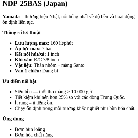
NDP-25BAS (Japan)
Yamada
– thương hiệu Nhật, nổi tiếng nhất về độ bền và hoạt động
ổn định liên tục.
Thông số kỹ thuật
Lưu lượng max:
160 lít/phút
Áp lực max:
7 bar
Kết nối hút/xả:
1 inch
Khí vào:
R/C 3/8 inch
Vật liệu:
Thân nhôm – màng Santo
Van 1 chiều:
Dạng bi
Ưu điểm nổi bật
Siêu bền — tuổi thọ màng > 10.000 giờ.
Tiết kiệm khí nén hơn 25% so với các dòng Trung Quốc.
Ít rung – ít tiếng ồn.
Chạy ổn định trong môi trường khắc nghiệt như bùn hóa chất.
Ứng dụng
Bơm bùn loãng
Bơm hóa chất nặng