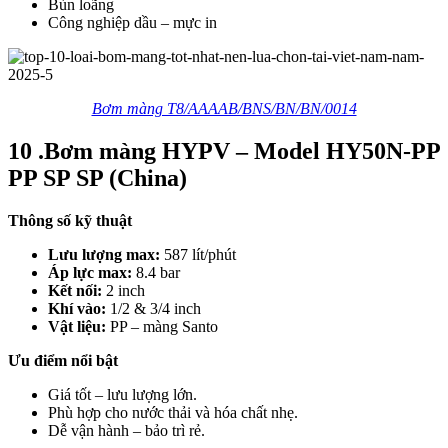
Bùn loãng
Công nghiệp dầu – mực in
Bơm màng T8/AAAAB/BNS/BN/BN/0014
10 .Bơm màng HYPV – Model HY50N-PP
PP SP SP (China)
Thông số kỹ thuật
Lưu lượng max:
587 lít/phút
Áp lực max:
8.4 bar
Kết nối:
2 inch
Khí vào:
1/2 & 3/4 inch
Vật liệu:
PP – màng Santo
Ưu điểm nổi bật
Giá tốt – lưu lượng lớn.
Phù hợp cho nước thải và hóa chất nhẹ.
Dễ vận hành – bảo trì rẻ.