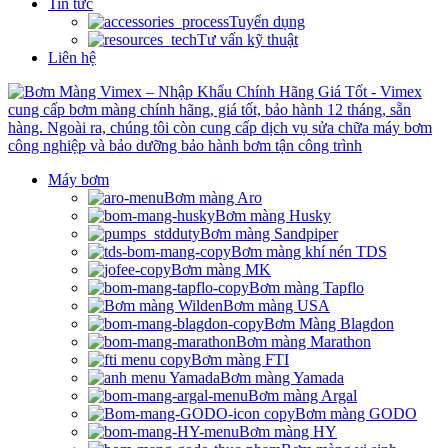
Tin tức
Tuyển dụng
Tư vấn kỹ thuật
Liên hệ
Máy bơm
Bơm màng Aro
Bơm màng Husky
Bơm màng Sandpiper
Bơm màng khí nén TDS
Bơm màng MK
Bơm màng Tapflo
Bơm màng USA
Bơm Màng Blagdon
Bơm màng Marathon
Bơm màng FTI
Bơm màng Yamada
Bơm màng Argal
Bơm màng GODO
Bơm màng HY