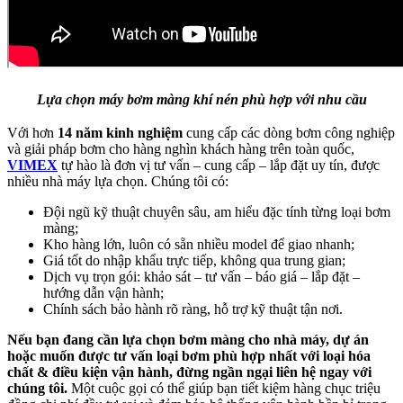
Lựa chọn máy bơm màng khí nén phù hợp với nhu cầu
Với hơn
14 năm kinh nghiệm
cung cấp các dòng bơm công nghiệp
và giải pháp bơm cho hàng nghìn khách hàng trên toàn quốc,
VIMEX
tự hào là đơn vị tư vấn – cung cấp – lắp đặt uy tín, được
nhiều nhà máy lựa chọn. Chúng tôi có:
Đội ngũ kỹ thuật chuyên sâu, am hiểu đặc tính từng loại bơm
màng;
Kho hàng lớn, luôn có sẵn nhiều model để giao nhanh;
Giá tốt do nhập khẩu trực tiếp, không qua trung gian;
Dịch vụ trọn gói: khảo sát – tư vấn – báo giá – lắp đặt –
hướng dẫn vận hành;
Chính sách bảo hành rõ ràng, hỗ trợ kỹ thuật tận nơi.
Nếu bạn đang cần lựa chọn bơm màng cho nhà máy, dự án
hoặc muốn được tư vấn loại bơm phù hợp nhất với loại hóa
chất & điều kiện vận hành, đừng ngần ngại liên hệ ngay với
chúng tôi.
Một cuộc gọi có thể giúp bạn tiết kiệm hàng chục triệu