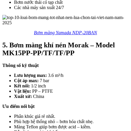
Bơm nước thải có tạp chất
Các nhà máy sản xuất 24/7
Bơm màng Yamada NDP-20BAN
5. Bơm màng khí nén Morak – Model
MK15PP-PP/TF/TF/PP
Thông số kỹ thuật
Lưu lượng max:
3.6 m³/h
Cột áp max:
7 bar
Kết nối:
1/2 inch
Vật liệu:
PP – PTFE
Xuất xứ:
China
Ưu điểm nổi bật
Phân khúc giá rẻ nhất.
Phù hợp hệ thống nhỏ – bơm hóa chất nhẹ.
Màng Teflon giúp bơm được acid – kiềm.