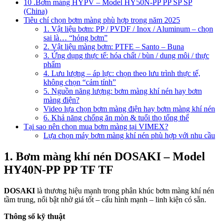
10 .Bơm màng HYPV – Model HY50N-PP PP SP SP
(China)
Tiêu chí chọn bơm màng phù hợp trong năm 2025
1. Vật liệu bơm: PP / PVDF / Inox / Aluminum – chọn
sai là… “hỏng bơm”
2. Vật liệu màng bơm: PTFE – Santo – Buna
3. Ứng dụng thực tế: hóa chất / bùn / dung môi / thực
phẩm
4. Lưu lượng – áp lực: chọn theo lưu trình thực tế,
không chọn “cảm tính”
5. Nguồn năng lượng: bơm màng khí nén hay bơm
màng điện?
Video lựa chọn bơm màng điện hay bơm màng khí nén
6. Khả năng chống ăn mòn & tuổi thọ tổng thể
Tại sao nên chọn mua bơm màng tại VIMEX?
Lựa chọn máy bơm màng khí nén phù hợp với nhu cầu
1. Bơm màng khí nén DOSAKI – Model
HY40N-PP PP TF TF
DOSAKI
là thương hiệu mạnh trong phân khúc bơm màng khí nén
tầm trung, nổi bật nhờ giá tốt – cấu hình mạnh – linh kiện có sẵn.
Thông số kỹ thuật