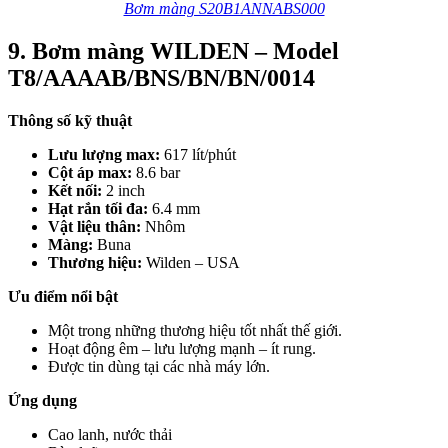
Bơm màng S20B1ANNABS000
9. Bơm màng WILDEN – Model
T8/AAAAB/BNS/BN/BN/0014
Thông số kỹ thuật
Lưu lượng max:
617 lít/phút
Cột áp max:
8.6 bar
Kết nối:
2 inch
Hạt rắn tối đa:
6.4 mm
Vật liệu thân:
Nhôm
Màng:
Buna
Thương hiệu:
Wilden – USA
Ưu điểm nổi bật
Một trong những thương hiệu tốt nhất thế giới.
Hoạt động êm – lưu lượng mạnh – ít rung.
Được tin dùng tại các nhà máy lớn.
Ứng dụng
Cao lanh, nước thải