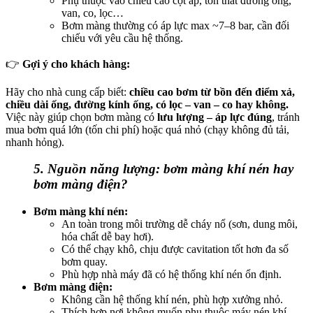
Phụ thuộc vào chiều cao cột áp, tổn thất đường ống,
van, co, lọc…
Bơm màng thường có áp lực max ~7–8 bar, cần đối
chiếu với yêu cầu hệ thống.
👉
Gợi ý cho khách hàng:
Hãy cho nhà cung cấp biết:
chiều cao bơm từ bồn đến điểm xả,
chiều dài ống, đường kính ống, có lọc – van – co hay không.
Việc này giúp chọn bơm màng có
lưu lượng – áp lực đúng
, tránh
mua bơm quá lớn (tốn chi phí) hoặc quá nhỏ (chạy không đủ tải,
nhanh hỏng).
5. Nguồn năng lượng: bơm màng khí nén hay
bơm màng điện?
Bơm màng khí nén:
An toàn trong môi trường dễ cháy nổ (sơn, dung môi,
hóa chất dễ bay hơi).
Có thể chạy khô, chịu được cavitation tốt hơn đa số
bơm quay.
Phù hợp nhà máy đã có hệ thống khí nén ổn định.
Bơm màng điện:
Không cần hệ thống khí nén, phù hợp xưởng nhỏ.
Thích hợp nơi không muốn phụ thuộc máy nén khí.