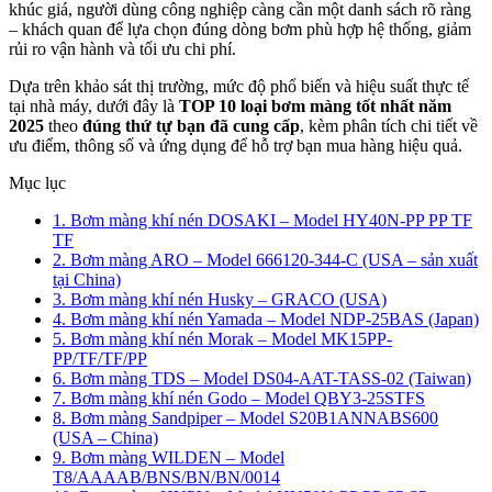
khúc giá, người dùng công nghiệp càng cần một danh sách rõ ràng
– khách quan để lựa chọn đúng dòng bơm phù hợp hệ thống, giảm
rủi ro vận hành và tối ưu chi phí.
Dựa trên khảo sát thị trường, mức độ phổ biến và hiệu suất thực tế
tại nhà máy, dưới đây là
TOP 10 loại bơm màng tốt nhất năm
2025
theo
đúng thứ tự bạn đã cung cấp
, kèm phân tích chi tiết về
ưu điểm, thông số và ứng dụng để hỗ trợ bạn mua hàng hiệu quả.
Mục lục
1. Bơm màng khí nén DOSAKI – Model HY40N-PP PP TF
TF
2. Bơm màng ARO – Model 666120-344-C (USA – sản xuất
tại China)
3. Bơm màng khí nén Husky – GRACO (USA)
4. Bơm màng khí nén Yamada – Model NDP-25BAS (Japan)
5. Bơm màng khí nén Morak – Model MK15PP-
PP/TF/TF/PP
6. Bơm màng TDS – Model DS04-AAT-TASS-02 (Taiwan)
7. Bơm màng khí nén Godo – Model QBY3-25STFS
8. Bơm màng Sandpiper – Model S20B1ANNABS600
(USA – China)
9. Bơm màng WILDEN – Model
T8/AAAAB/BNS/BN/BN/0014