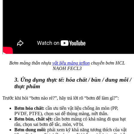
Bơm màng thân nhựa
vật liệu màng teflon
chuyên bơm HCL
NAOH FECL3
3. Ứng dụng thực tế: hóa chất / bùn / dung môi /
thực phẩm
Trước khi hỏi “bơm nào rẻ?”, hãy trả lời rõ “bơm để làm gì?”:
Bơm hóa chất:
cần ưu tiên vật liệu chống ăn mòn (PP,
PVDF, PTFE), chọn sai dễ thủng màng, nứt thân.
Bơm bùn, chất sệt:
cần bơm màng có khả năng đi qua hạt
rắn, chọn sai bơm dễ tắc, mòn, vỡ bi.
Bơm dung môi:
phải xem kỹ khả năng tương thích của vật