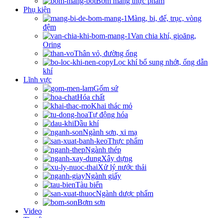
Bơm màng thực phẩm
Phụ kiện
Màng, bi, đế, trục, vòng
đệm
Van chia khí, gioăng,
Oring
Thân vỏ, đường ống
Lọc khí bổ sung nhớt, ống dẫn
khí
Lĩnh vực
Gốm sứ
Hóa chất
Khai thác mỏ
Tự động hóa
Dầu khí
Ngành sơn, xi mạ
Thực phẩm
Ngành thép
Xây dựng
Xử lý nước thải
Ngành giấy
Tàu biển
Ngành dược phẩm
Bơm sơn
Video