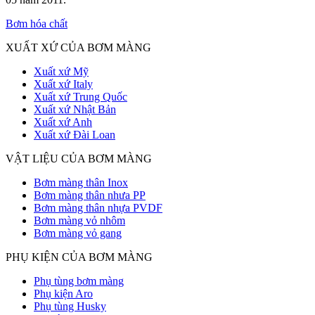
Bơm hóa chất
XUẤT XỨ CỦA BƠM MÀNG
Xuất xứ Mỹ
Xuất xứ Italy
Xuất xứ Trung Quốc
Xuất xứ Nhật Bản
Xuất xứ Anh
Xuất xứ Đài Loan
VẬT LIỆU CỦA BƠM MÀNG
Bơm màng thân Inox
Bơm màng thân nhưa PP
Bơm màng thân nhựa PVDF
Bơm màng vỏ nhôm
Bơm màng vỏ gang
PHỤ KIỆN CỦA BƠM MÀNG
Phụ tùng bơm màng
Phụ kiện Aro
Phụ tùng Husky