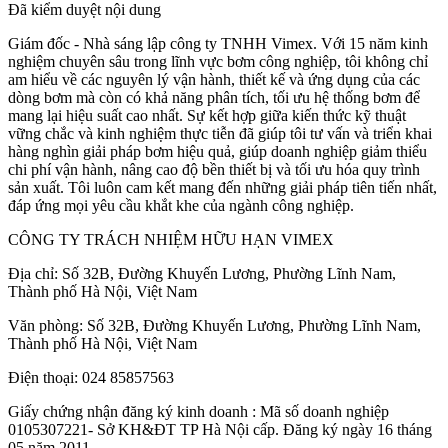
Đã kiểm duyệt nội dung
Giám đốc - Nhà sáng lập công ty TNHH Vimex. Với 15 năm kinh
nghiệm chuyên sâu trong lĩnh vực bơm công nghiệp, tôi không chỉ
am hiểu về các nguyên lý vận hành, thiết kế và ứng dụng của các
dòng bơm mà còn có khả năng phân tích, tối ưu hệ thống bơm để
mang lại hiệu suất cao nhất. Sự kết hợp giữa kiến thức kỹ thuật
vững chắc và kinh nghiệm thực tiễn đã giúp tôi tư vấn và triển khai
hàng nghìn giải pháp bơm hiệu quả, giúp doanh nghiệp giảm thiểu
chi phí vận hành, nâng cao độ bền thiết bị và tối ưu hóa quy trình
sản xuất. Tôi luôn cam kết mang đến những giải pháp tiên tiến nhất,
đáp ứng mọi yêu cầu khắt khe của ngành công nghiệp.
CÔNG TY TRÁCH NHIỆM HỮU HẠN VIMEX
Địa chỉ: Số 32B, Đường Khuyến Lương, Phường Lĩnh Nam,
Thành phố Hà Nội, Việt Nam
Văn phòng: Số 32B, Đường Khuyến Lương, Phường Lĩnh Nam,
Thành phố Hà Nội, Việt Nam
Điện thoại: 024 85857563
Giấy chứng nhận đăng ký kinh doanh : Mã số doanh nghiệp
0105307221- Sở KH&ĐT TP Hà Nội cấp. Đăng ký ngày 16 tháng
05 năm 2011.