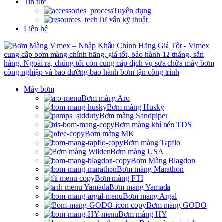
Tin tức
Tuyển dụng
Tư vấn kỹ thuật
Liên hệ
Máy bơm
Bơm màng Aro
Bơm màng Husky
Bơm màng Sandpiper
Bơm màng khí nén TDS
Bơm màng MK
Bơm màng Tapflo
Bơm màng USA
Bơm Màng Blagdon
Bơm màng Marathon
Bơm màng FTI
Bơm màng Yamada
Bơm màng Argal
Bơm màng GODO
Bơm màng HY