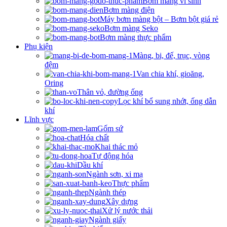
Bơm màng vi sinh
Bơm màng điện
Máy bơm màng bột – Bơm bột giá rẻ
Bơm màng Seko
Bơm màng thực phẩm
Phụ kiện
Màng, bi, đế, trục, vòng
đệm
Van chia khí, gioăng,
Oring
Thân vỏ, đường ống
Lọc khí bổ sung nhớt, ống dẫn
khí
Lĩnh vực
Gốm sứ
Hóa chất
Khai thác mỏ
Tự động hóa
Dầu khí
Ngành sơn, xi mạ
Thực phẩm
Ngành thép
Xây dựng
Xử lý nước thải
Ngành giấy