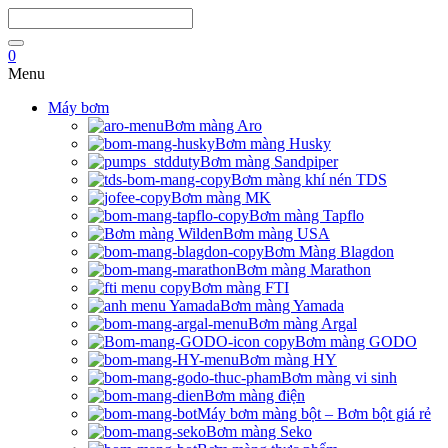
0
Menu
Máy bơm
Bơm màng Aro
Bơm màng Husky
Bơm màng Sandpiper
Bơm màng khí nén TDS
Bơm màng MK
Bơm màng Tapflo
Bơm màng USA
Bơm Màng Blagdon
Bơm màng Marathon
Bơm màng FTI
Bơm màng Yamada
Bơm màng Argal
Bơm màng GODO
Bơm màng HY
Bơm màng vi sinh
Bơm màng điện
Máy bơm màng bột – Bơm bột giá rẻ
Bơm màng Seko