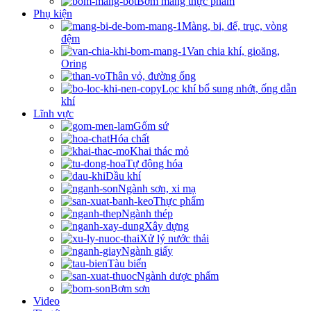
Bơm màng thực phẩm
Phụ kiện
Màng, bi, đế, trục, vòng
đệm
Van chia khí, gioăng,
Oring
Thân vỏ, đường ống
Lọc khí bổ sung nhớt, ống dẫn
khí
Lĩnh vực
Gốm sứ
Hóa chất
Khai thác mỏ
Tự động hóa
Dầu khí
Ngành sơn, xi mạ
Thực phẩm
Ngành thép
Xây dựng
Xử lý nước thải
Ngành giấy
Tàu biển
Ngành dược phẩm
Bơm sơn
Video