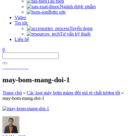
Tàu biển
Ngành dược phẩm
Bơm sơn
Video
Tin tức
Tuyển dụng
Tư vấn kỹ thuật
Liên hệ
0
0911 911 605
may-bom-mang-doi-1
Trang chủ
»
Các loại máy bơm màng đôi giá rẻ chất lượng tốt
»
may-bom-mang-doi-1