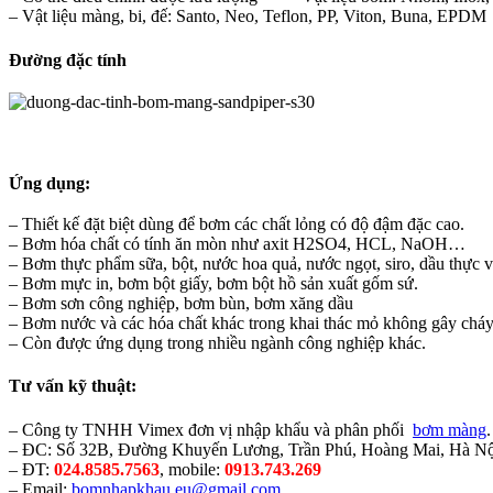
– Vật liệu màng, bi, đế: Santo, Neo, Teflon, PP, Viton, Buna, EPDM
Đường đặc tính
Ứng dụng:
– Thiết kế đặt biệt dùng để bơm các chất lỏng có độ đậm đặc cao.
– Bơm hóa chất có tính ăn mòn như axit H2SO4, HCL, NaOH…
– Bơm thực phẩm sữa, bột, nước hoa quả, nước ngọt, siro, dầu thực v
– Bơm mực in, bơm bột giấy, bơm bột hồ sản xuất gốm sứ.
– Bơm sơn công nghiệp, bơm bùn, bơm xăng dầu
– Bơm nước và các hóa chất khác trong khai thác mỏ không gây cháy
– Còn được ứng dụng trong nhiều ngành công nghiệp khác.
Tư vấn kỹ thuật:
– Công ty TNHH Vimex đơn vị nhập khẩu và phân phối
bơm m
àng
.
– ĐC: Số 32B, Đường Khuyến Lương, Trần Phú, Hoàng Mai, Hà Nộ
– ĐT:
024.8585.7563
, mobile:
0913.743.269
– Email:
bomnhapkhau.eu@gmail.com