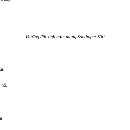
Đường đặc tính bơm màng Sandpiper S30
ật.
 nổ.
i