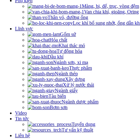
Phụ kiện
Màng, bi, đế, trục, vòng đệm
Van chia khí, gioăng, Oring
Thân vỏ, đường ống
Lọc khí bổ sung nhớt, ống dẫn kh
Lĩnh vực
Gốm sứ
Hóa chất
Khai thác mỏ
Tự động hóa
Dầu khí
Ngành sơn, xi mạ
Thực phẩm
Ngành thép
Xây dựng
Xử lý nước thải
Ngành giấy
Tàu biển
Ngành dược phẩm
Bơm sơn
Video
Tin tức
Tuyển dụng
Tư vấn kỹ thuật
Liên hệ