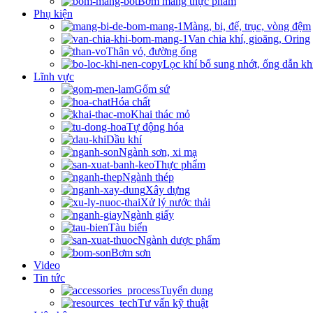
Bơm màng thực phẩm
Phụ kiện
Màng, bi, đế, trục, vòng đệm
Van chia khí, gioăng, Oring
Thân vỏ, đường ống
Lọc khí bổ sung nhớt, ống dẫn kh
Lĩnh vực
Gốm sứ
Hóa chất
Khai thác mỏ
Tự động hóa
Dầu khí
Ngành sơn, xi mạ
Thực phẩm
Ngành thép
Xây dựng
Xử lý nước thải
Ngành giấy
Tàu biển
Ngành dược phẩm
Bơm sơn
Video
Tin tức
Tuyển dụng
Tư vấn kỹ thuật