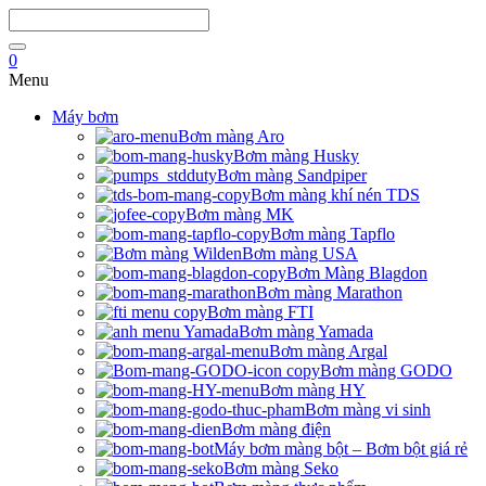
0
Menu
Máy bơm
Bơm màng Aro
Bơm màng Husky
Bơm màng Sandpiper
Bơm màng khí nén TDS
Bơm màng MK
Bơm màng Tapflo
Bơm màng USA
Bơm Màng Blagdon
Bơm màng Marathon
Bơm màng FTI
Bơm màng Yamada
Bơm màng Argal
Bơm màng GODO
Bơm màng HY
Bơm màng vi sinh
Bơm màng điện
Máy bơm màng bột – Bơm bột giá rẻ
Bơm màng Seko