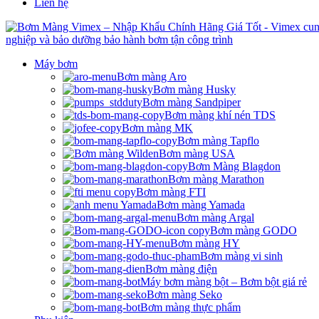
Liên hệ
Máy bơm
Bơm màng Aro
Bơm màng Husky
Bơm màng Sandpiper
Bơm màng khí nén TDS
Bơm màng MK
Bơm màng Tapflo
Bơm màng USA
Bơm Màng Blagdon
Bơm màng Marathon
Bơm màng FTI
Bơm màng Yamada
Bơm màng Argal
Bơm màng GODO
Bơm màng HY
Bơm màng vi sinh
Bơm màng điện
Máy bơm màng bột – Bơm bột giá rẻ
Bơm màng Seko
Bơm màng thực phẩm