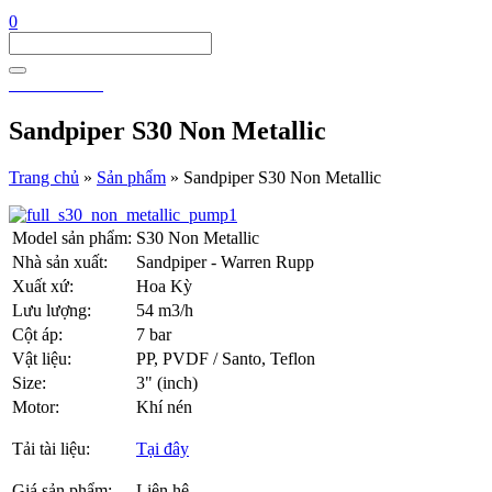
0
0911 911 605
Sandpiper S30 Non Metallic
Trang chủ
»
Sản phẩm
»
Sandpiper S30 Non Metallic
Model sản phẩm:
S30 Non Metallic
Nhà sản xuất:
Sandpiper - Warren Rupp
Xuất xứ:
Hoa Kỳ
Lưu lượng:
54 m3/h
Cột áp:
7 bar
Vật liệu:
PP, PVDF / Santo, Teflon
Size:
3" (inch)
Motor:
Khí nén
Tải tài liệu:
Tại đây
Giá sản phẩm:
Liên hệ