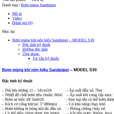
Danh mục:
Bơm màng Sandpiper
Mô tả
Video
Đánh giá (0)
Mục lục
Bơm màng khí nén hiệu Sandpiper – MODEL S30
Đặc tính kỹ thuật
Đường đặc tính
Ứng dụng:
Tư vấn kỹ thuật:
Bơm màng khí nén hiệu Sandpiper
– MODEL S30
Đặc tính kỹ thuật
– Dải lưu lượng: (1 – 54) m3/h – Áp suất đầu xả: 7bar
– Nhiệt độ chất bơm tiêu chuẩn: 60oC – Áp suất khí cung cấp max: 
– Bơm tự mồi: tới 5mH20 – Size hạt rắn có thể bơm đượ
– Kích cơ cổng hút/xả: 3’’(80mm) – Có khả năng chạy khô
– Bơm không bị hỏng khi tắc đầu xả – Phòng chống cháy nổ
– Có thể điều chỉnh được lưu lượng – Vật liệu bơm: Nhôm, I