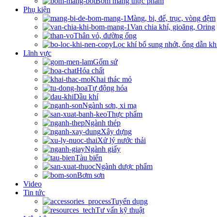
Bơm màng thực phẩm
Phụ kiện
Màng, bi, đế, trục, vòng đệm
Van chia khí, gioăng, Oring
Thân vỏ, đường ống
Lọc khí bổ sung nhớt, ống dẫn kh
Lĩnh vực
Gốm sứ
Hóa chất
Khai thác mỏ
Tự động hóa
Dầu khí
Ngành sơn, xi mạ
Thực phẩm
Ngành thép
Xây dựng
Xử lý nước thải
Ngành giấy
Tàu biển
Ngành dược phẩm
Bơm sơn
Video
Tin tức
Tuyển dụng
Tư vấn kỹ thuật