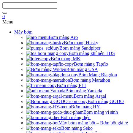
0
Menu
Máy bơm
Bơm màng Aro
Bơm màng Husky
Bơm màng Sandpiper
Bơm màng khí nén TDS
Bơm màng MK
Bơm màng Tapflo
Bơm màng USA
Bơm Màng Blagdon
Bơm màng Marathon
Bơm màng FTI
Bơm màng Yamada
Bơm màng Argal
Bơm màng GODO
Bơm màng HY
Bơm màng vi sinh
Bơm màng điện
Máy bơm màng bột – Bơm bột giá rẻ
Bơm màng Seko