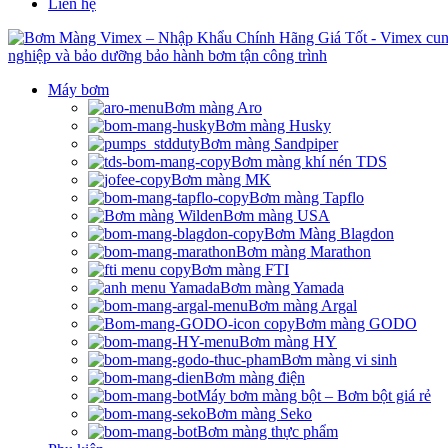
Liên hệ
Máy bơm
Bơm màng Aro
Bơm màng Husky
Bơm màng Sandpiper
Bơm màng khí nén TDS
Bơm màng MK
Bơm màng Tapflo
Bơm màng USA
Bơm Màng Blagdon
Bơm màng Marathon
Bơm màng FTI
Bơm màng Yamada
Bơm màng Argal
Bơm màng GODO
Bơm màng HY
Bơm màng vi sinh
Bơm màng điện
Máy bơm màng bột – Bơm bột giá rẻ
Bơm màng Seko
Bơm màng thực phẩm