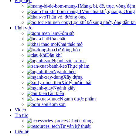
Phụ kiện
Màng, bi, đế, trục, vòng đệm
Van chia khí, gioăng, Oring
Thân vỏ, đường ống
Lọc khí bổ sung nhớt, ống dẫn kh
Lĩnh vực
Gốm sứ
Hóa chất
Khai thác mỏ
Tự động hóa
Dầu khí
Ngành sơn, xi mạ
Thực phẩm
Ngành thép
Xây dựng
Xử lý nước thải
Ngành giấy
Tàu biển
Ngành dược phẩm
Bơm sơn
Video
Tin tức
Tuyển dụng
Tư vấn kỹ thuật
Liên hệ